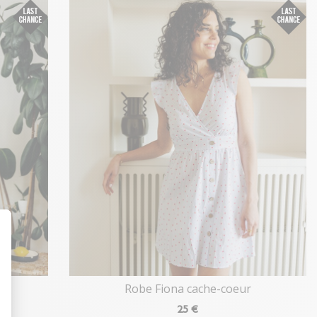
t : Personnalisez vos Options
Robe Fiona cache-coeur
25
€