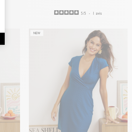
5
/
5
-
1
avis