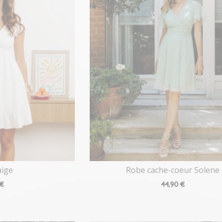
aige
Robe cache-coeur Solene
 €
44
,90 €