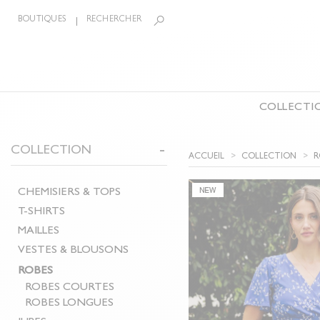
BOUTIQUES
RECHERCHER
COLLECTI
LA COLLECTION
COLLECTION
BIJOUX
ÉCHARPE
ACCUEIL
COLLECTION
R
CEINTURES
CHEMISIERS & TOPS
PANTAL
CHEMISIERS & TOPS
T-SHIRTS
COMBIN
T-SHIRTS
MAILLES
SHORTS
MAILLES
VESTES & BLOUSONS
MANTE
VESTES & BLOUSONS
ROBES
ACCESS
ROBES
JUPES
CHAUSS
ROBES COURTES
ROBES LONGUES