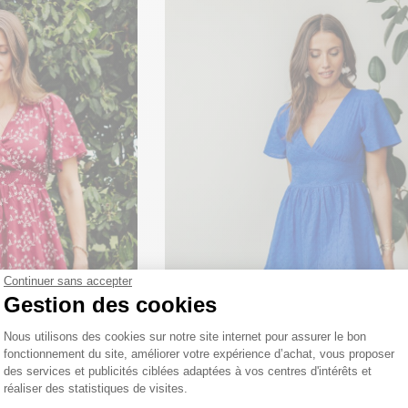
Continuer sans accepter
Gestion des cookies
Plateforme de Gestion du Consentemen
Nous utilisons des cookies sur notre site internet pour assurer le bon
fonctionnement du site, améliorer votre expérience d’achat, vous proposer
Robe brodée Candice
cache-coeur
des services et publicités ciblées adaptées à vos centres d'intérêts et
réaliser des statistiques de visites.
25
€
 €
Axeptio consent