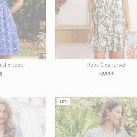
Robe Clea corset
cache-coeur
59
,90 €
 €