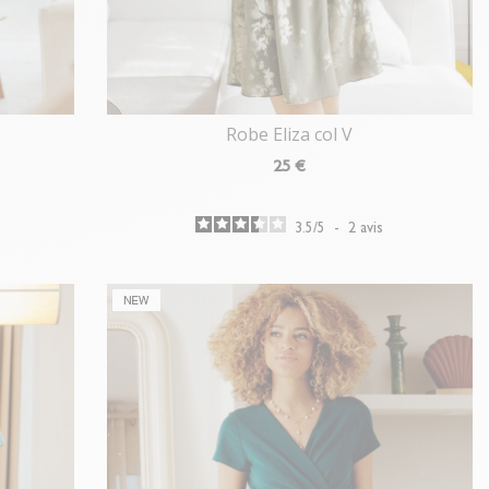
Robe Eliza col V
25
€
3.5
/
5
-
2
avis