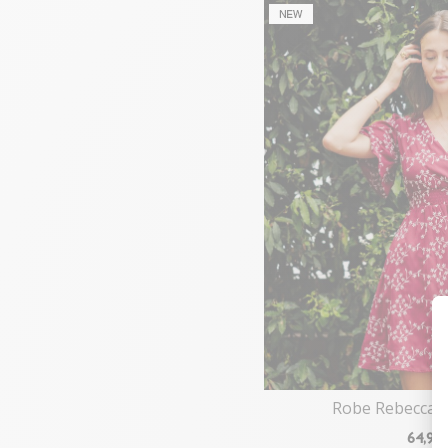
Robe Rebecca 
64
,90