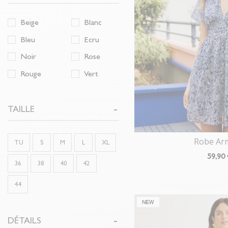
Beige
Blanc
Bleu
Ecru
Noir
Rose
Rouge
Vert
TAILLE
Robe Ar
TU
S
M
L
XL
59
,90
36
38
40
42
44
DÉTAILS