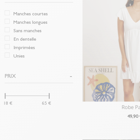
manches courtes
manches longues
sans manches
en dentelle
imprimées
unies
PRIX
18 €
65 €
Robe P
49
,90