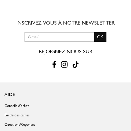
8,00 € offert dès 49,00 € d'achat
3 à 5 jours ouvrés
INSCRIVEZ VOUS À NOTRE
NEWSLETTER
RETOUR SIMPLE SOUS 30 JOURS :
OK
Vous avez changé d'avis ?
Retournez vos achats gratuitement en
magasin ou à vos frais par la Poste en utilisant le bon de
livraison/retour disponible dans votre compte client (rubrique "Mes
REJOIGNEZ NOUS SUR
commandes/détails").
Problème de taille ?
Gagnez du temps en échangeant votre produit
en magasin avec le bon de livraison/retour disponible dans votre
compte client (rubrique "Mes commandes/détails").
AIDE
Conseils d'achat
Guide des tailles
Questions/Réponses