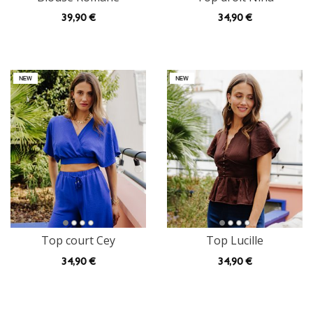
39
,90 €
34
,90 €
Top court Cey
Top Lucille
34
,90 €
34
,90 €