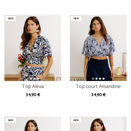
Top Alexa
Top court Amandine
34
,90 €
34
,90 €