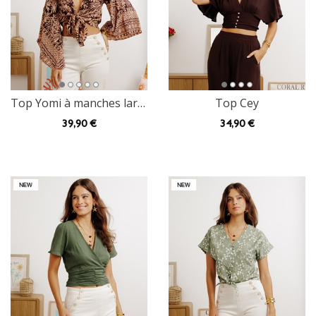
Top Yomi à manches larges
Top Cey
39
,90 €
34
,90 €