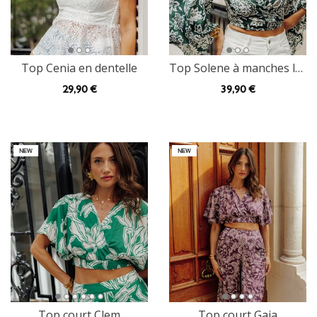
Top Cenia en dentelle
Top Solene à manches larges
29
,90 €
39
,90 €
Top court Clem
Top court Gaia