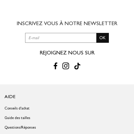
8,00 € offert dès 49,00 € d'achat
3 à 5 jours ouvrés
INSCRIVEZ VOUS À NOTRE
NEWSLETTER
RETOUR SIMPLE SOUS 30 JOURS :
OK
Vous avez changé d'avis ?
Retournez vos achats gratuitement en
magasin ou à vos frais par la Poste en utilisant le bon de
livraison/retour disponible dans votre compte client (rubrique "Mes
REJOIGNEZ NOUS SUR
commandes/détails").
Problème de taille ?
Gagnez du temps en échangeant votre produit
en magasin avec le bon de livraison/retour disponible dans votre
compte client (rubrique "Mes commandes/détails").
AIDE
Conseils d'achat
Guide des tailles
Questions/Réponses