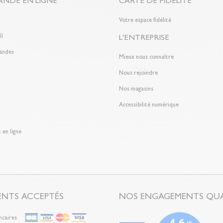
NDE EN LIGNE
CARTE DE FIDÉLITÉ
n
Votre espace fidélité
il
L'ENTREPRISE
andes
Mieux nous connaître
Nous rejoindre
Nos magasins
Accessibilité numérique
 en ligne
ENTS ACCEPTÉS
NOS ENGAGEMENTS QUA
ncaires