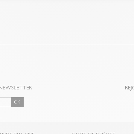
Problème de tail
magasin avec le 
client (rubrique
NEWSLETTER
REJ
OK