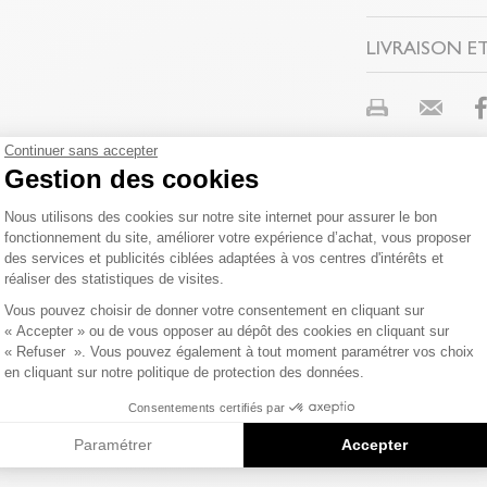
aciers inoxydabl
LIVRAISON E
Tissu principal
Composition et l
NOS MODES
Magasin Edji & r
Continuer sans accepter
Qualités et cara
partenaire :
Gestion des cookies
Plateforme de Gestion du Consentemen
Colissimo Point 
Nous utilisons des cookies sur notre site internet pour assurer le bon
fonctionnement du site, améliorer votre expérience d’achat, vous proposer
des services et publicités ciblées adaptées à vos centres d'intérêts et
DERNIERS PRODUITS CONSULTÉS
réaliser des statistiques de visites.
Colissimo Domici
Axeptio consent
Vous pouvez choisir de donner votre consentement en cliquant sur
« Accepter » ou de vous opposer au dépôt des cookies en cliquant sur
« Refuser ». Vous pouvez également à tout moment paramétrer vos choix
RETOUR SIM
en cliquant sur notre politique de protection des données.
Vous avez changé
Consentements certifiés par
ou à vos frais pa
Paramétrer
Accepter
disponible dans 