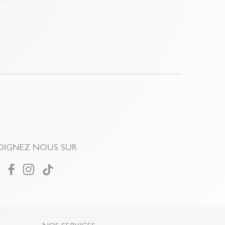
le ?
Gagnez du temps en échangeant votre produit en
bon de livraison/retour disponible dans votre compte
 "Mes commandes/détails").
OIGNEZ NOUS SUR