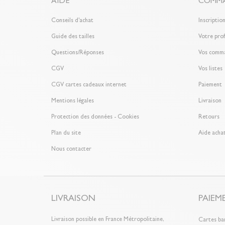
AIDE
COMMA
Conseils d'achat
Inscriptio
Guide des tailles
Votre prof
Questions/Réponses
Vos comm
CGV
Vos listes
CGV cartes cadeaux internet
Paiement
Mentions légales
Livraison
Protection des données - Cookies
Retours
Plan du site
Aide achat
Nous contacter
LIVRAISON
PAIEM
Livraison possible en France Métropolitaine,
Cartes ba