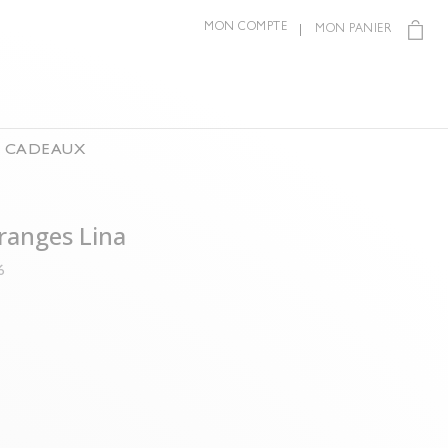
MON COMPTE
MON PANIER
S CADEAUX
franges Lina
6