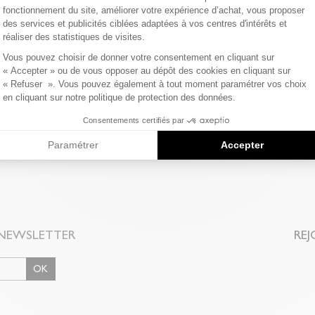
fonctionnement du site, améliorer votre expérience d’achat, vous proposer
des services et publicités ciblées adaptées à vos centres d'intérêts et
Composition et l
NOS MODES
réaliser des statistiques de visites.
Axeptio consent
Magasin Edji & r
Vous pouvez choisir de donner votre consentement en cliquant sur
Qualités et cara
partenaire :
« Accepter » ou de vous opposer au dépôt des cookies en cliquant sur
« Refuser ». Vous pouvez également à tout moment paramétrer vos choix
en cliquant sur notre politique de protection des données.
Colissimo Point 
Consentements certifiés par
Paramétrer
Accepter
Colissimo Domici
RETOUR SIM
Vous avez changé
NEWSLETTER
REJ
ou à vos frais pa
disponible dans 
OK
Problème de tail
magasin avec le 
client (rubrique