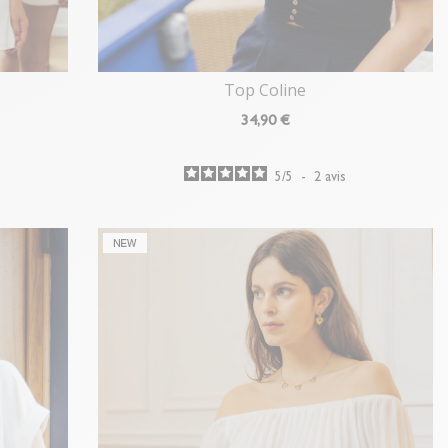
Top Coline
34
,90 €
5
/
5
-
2
avis