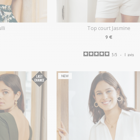
lli
Top court Jasmine
9
€
5
/
5
-
1
avis