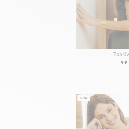
Top G
9
€