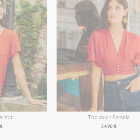
Margot
Top court Pamela
 €
34
,90 €