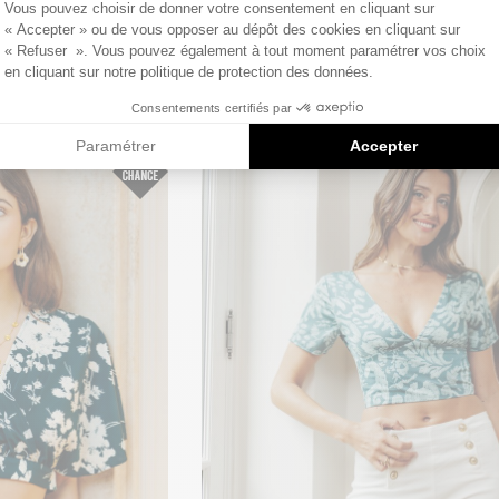
Vous pouvez choisir de donner votre consentement en cliquant sur
 €
49
,90 €
« Accepter » ou de vous opposer au dépôt des cookies en cliquant sur
« Refuser ». Vous pouvez également à tout moment paramétrer vos choix
en cliquant sur notre politique de protection des données.
5
/
5
-
1
avis
Consentements certifiés par
Paramétrer
Accepter