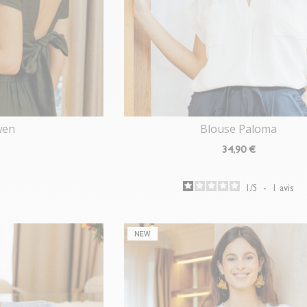
wen
Blouse Paloma
34
,90 €
1
/
5
-
1
avis