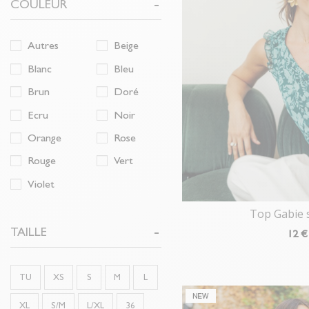
COULEUR
Autres
Beige
Blanc
Bleu
Brun
Doré
Ecru
Noir
Orange
Rose
Rouge
Vert
Violet
Top Gabie
TAILLE
12
€
TU
XS
S
M
L
XL
S/M
L/XL
36