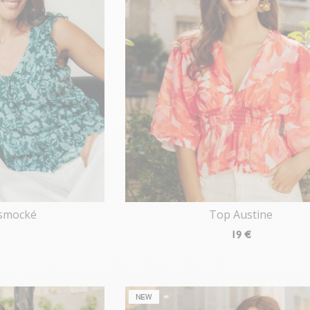
 smocké
Top Austine
19
€