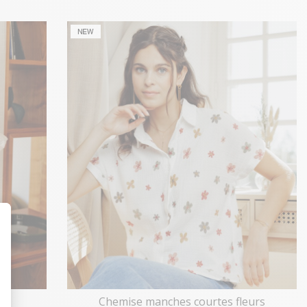
t : Personnalisez vos Options
Chemise manches courtes fleurs