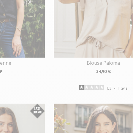
Blouse Paloma
tienne
34
,90 €
 €
1
/
5
-
1
avis