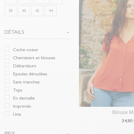
38
40
42
44
DÉTAILS
cache-coeur
chemisiers et blouses
débardeurs
epaules dénudées
sans manches
tops
en dentelle
imprimés
Blouse 
unis
34
,90
PRIX