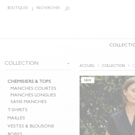
BOUTIQUES
RECHERCHER
COLLECTI
LA COLLECTION
COLLECTION
BIJOUX
ÉCHARPE
C
ACCUEIL
COLLECTION
CEINTURES
CHEMISIERS & TOPS
PANTAL
CHEMISIERS & TOPS
T-SHIRTS
COMBIN
MANCHES COURTES
MAILLES
SHORTS
MANCHES LONGUES
SANS MANCHES
VESTES & BLOUSONS
MANTE
T-SHIRTS
ROBES
ACCESS
MAILLES
JUPES
CHAUSS
VESTES & BLOUSONS
ROBES