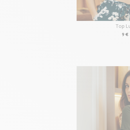
Top Lu
9
€