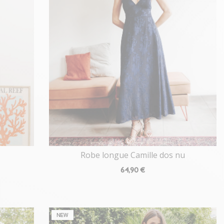
Robe longue Camille dos nu
64
,90 €