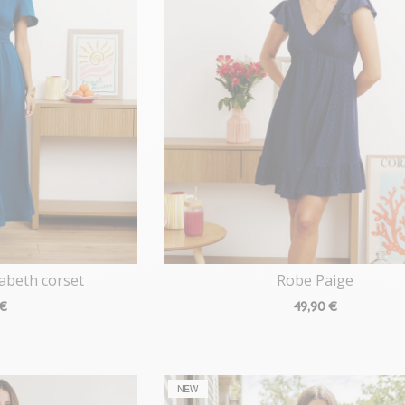
zabeth corset
Robe Paige
 €
49
,90 €