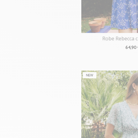
Robe Rebecca 
64
,90