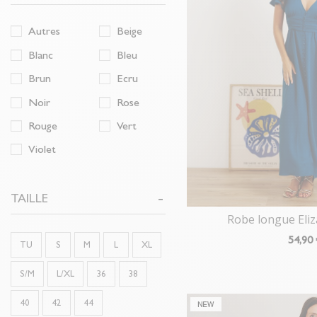
Autres
Beige
Blanc
Bleu
Brun
Ecru
Noir
Rose
Rouge
Vert
Violet
TAILLE
Robe longue Eli
54
,90
TU
S
M
L
XL
S/M
L/XL
36
38
40
42
44