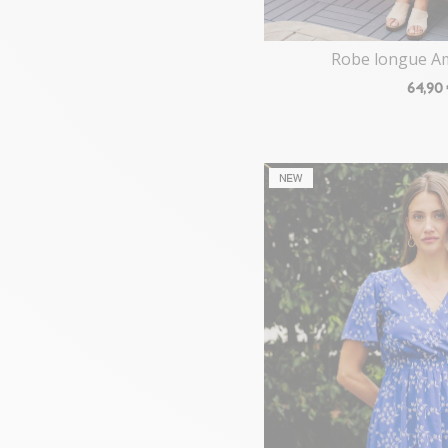
Robe longue Am
64
,90