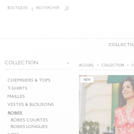
BOUTIQUES
RECHERCHER
COLLECTI
LA COLLECTION
COLLECTION
BIJOUX
ÉCHARPE
R
ACCUEIL
COLLECTION
CEINTURES
CHEMISIERS & TOPS
PANTAL
CHEMISIERS & TOPS
T-SHIRTS
COMBIN
T-SHIRTS
MAILLES
SHORTS
MAILLES
VESTES & BLOUSONS
MANTE
VESTES & BLOUSONS
ROBES
ACCESS
ROBES
JUPES
CHAUSS
ROBES COURTES
ROBES LONGUES