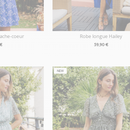
cache-coeur
Robe longue Hailey
 €
59
,90 €