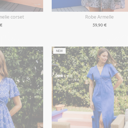
elie corset
Robe Armelle
 €
59
,90 €