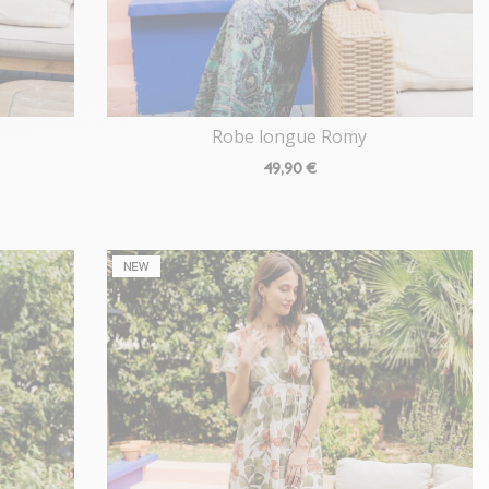
Robe longue Romy
49
,90 €