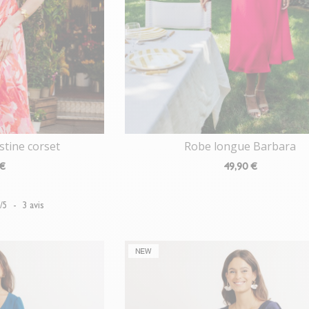
stine corset
Robe longue Barbara
 €
49
,90 €
5
/
5
-
3
avis