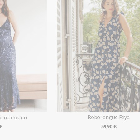
Robe longue Feya
ylina dos nu
59
,90 €
 €