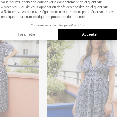
Vous pouvez choisir de donner votre consentement en cliquant sur
 €
39
,90 €
« Accepter » ou de vous opposer au dépôt des cookies en cliquant sur
« Refuser ». Vous pouvez également à tout moment paramétrer vos choix
en cliquant sur notre politique de protection des données.
Consentements certifiés par
Paramétrer
Accepter