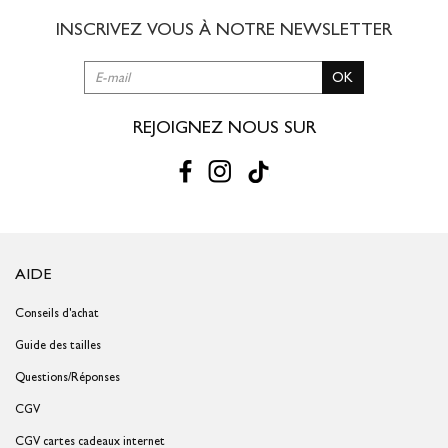
INSCRIVEZ VOUS À NOTRE
NEWSLETTER
RETOUR SIMPLE SOUS 30 JOURS :
OK
Vous avez changé d'avis ?
Retournez vos achats gratuitement en
magasin ou à vos frais par la Poste en utilisant le bon de
livraison/retour disponible dans votre compte client (rubrique "Mes
REJOIGNEZ NOUS SUR
commandes/détails").
Problème de taille ?
Gagnez du temps en échangeant votre produit
en magasin avec le bon de livraison/retour disponible dans votre
compte client (rubrique "Mes commandes/détails").
AIDE
Conseils d'achat
Guide des tailles
Questions/Réponses
CGV
CGV cartes cadeaux internet