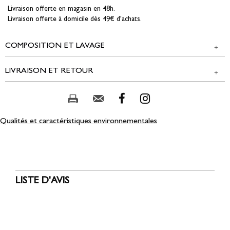
Livraison offerte en magasin en 48h.
Livraison offerte à domicile dès 49€ d'achats.
COMPOSITION ET LAVAGE
LIVRAISON ET RETOUR
Tissu principal : 98% POLYESTER, 2% FIBRE METALLIQUE
Doublure : 100% POLYESTER
NOS MODES DE LIVRAISON
Composition et lavage :
Magasin Edji & réseau partenaire :
Qualités et caractéristiques environnementales
GRATUIT
2 jours ouvrés
Colissimo Point Retrait :
5,00 € offert dès 49,00 € d'achat
LISTE D'AVIS
3 à 5 jours ouvrés
Colissimo Domicile :
8,00 € offert dès 49,00 € d'achat
3 à 5 jours ouvrés