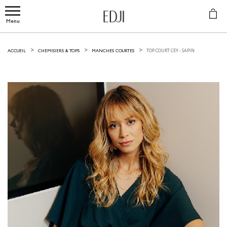
Menu
TOP COURT CEY -
SAPIN
ACCUEIL
CHEMISIERS & TOPS
MANCHES COURTES