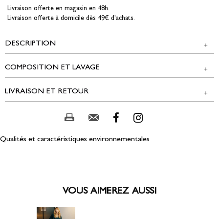
Livraison offerte en magasin en 48h.
Livraison offerte à domicile dès 49€ d'achats.
DESCRIPTION
COMPOSITION ET LAVAGE
tops
unis
LIVRAISON ET RETOUR
Tissu principal : 100% POLYESTER
NOS MODES DE LIVRAISON
Composition et lavage :
Magasin Edji & réseau partenaire :
Qualités et caractéristiques environnementales
GRATUIT
2 jours ouvrés
Colissimo Point Retrait :
5,00 € offert dès 49,00 € d'achat
VOUS AIMEREZ AUSSI
3 à 5 jours ouvrés
Colissimo Domicile :