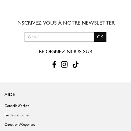
8,00 € offert dès 49,00 € d'achat
3 à 5 jours ouvrés
INSCRIVEZ VOUS À NOTRE
NEWSLETTER
RETOUR SIMPLE SOUS 30 JOURS :
OK
Vous avez changé d'avis ?
Retournez vos achats gratuitement en
magasin ou à vos frais par la Poste en utilisant le bon de
livraison/retour disponible dans votre compte client (rubrique "Mes
REJOIGNEZ NOUS SUR
commandes/détails").
Problème de taille ?
Gagnez du temps en échangeant votre produit
en magasin avec le bon de livraison/retour disponible dans votre
compte client (rubrique "Mes commandes/détails").
AIDE
Conseils d'achat
Guide des tailles
Questions/Réponses