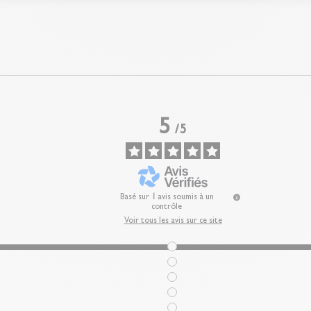
5
/
5
Basé sur
1
avis soumis à un
contrôle
Voir tous les avis sur ce site