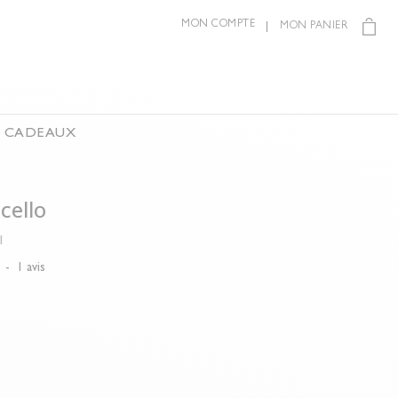
MON COMPTE
MON PANIER
S CADEAUX
cello
1
5
-
1
avis