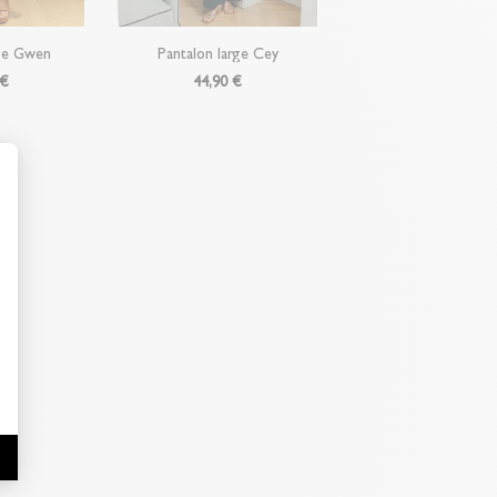
rge Gwen
Pantalon large Cey
 €
44,90 €
t : Personnalisez vos Options