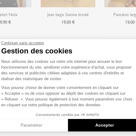
-shirt Nola
Jean large Sixtine brodé
Pantalon la
9,90 €
19,00 €
19,00
Continuer sans accepter
Gestion des cookies
DERNIERS PRODUITS CONSULTÉS
Plateforme de Gestion du Consentemen
Nous utilisons des cookies sur notre site internet pour assurer le bon
fonctionnement du site, améliorer votre expérience d’achat, vous proposer
des services et publicités ciblées adaptées à vos centres d'intérêts et
réaliser des statistiques de visites.
Axeptio consent
Vous pouvez choisir de donner votre consentement en cliquant sur
« Accepter » ou de vous opposer au dépôt des cookies en cliquant sur
« Refuser ». Vous pouvez également à tout moment paramétrer vos choix
en cliquant sur notre politique de protection des données.
Consentements certifiés par
Paramétrer
Accepter