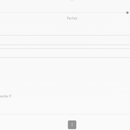
Parfait
nnifer P.
1