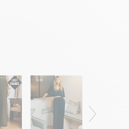
votre compte client (rubrique "Mes commandes/détails").
le ?
Gagnez du temps en échangeant votre produit en
bon de livraison/retour disponible dans votre compte
 "Mes commandes/détails").
Robe longue Leana 
25,00 €