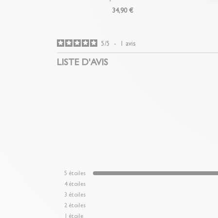
34,90 €
5
/
5
-
1
avis
LISTE D'AVIS
5
étoiles
4
étoiles
3
étoiles
2
étoiles
1
étoile