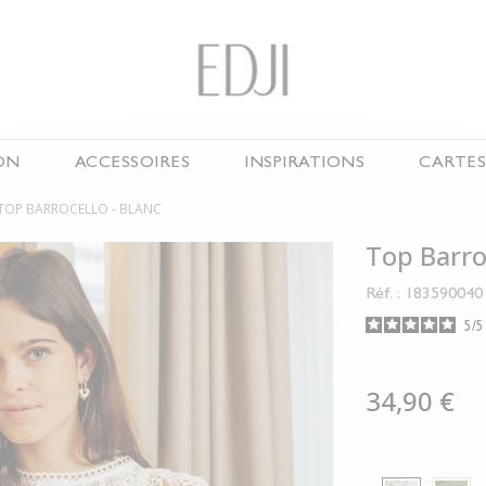
ON
ACCESSOIRES
INSPIRATIONS
CARTE
TOP BARROCELLO -
BLANC
EN CE MOMENT
S & FOULARDS
CHAUSSURES
Top Barro
ONS & JEANS
SUMMER DRESSES
Réf. : 183590040
AISONS
ENSEMBLES
5
/
NOUVELLE COLLECTION
AUX
LAST CHANCE
34,90 €
OIRES
URES