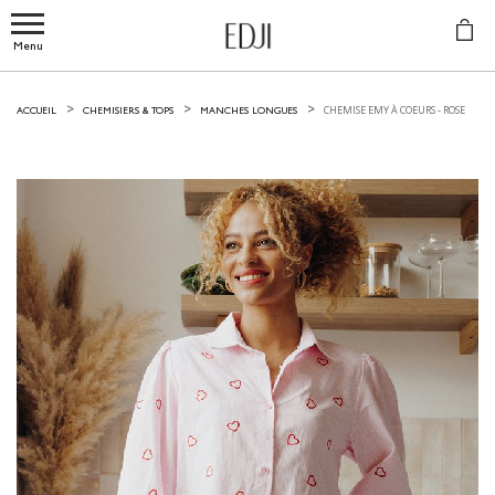
Menu
CHEMISE EMY À COEURS -
ROSE
ACCUEIL
CHEMISIERS & TOPS
MANCHES LONGUES