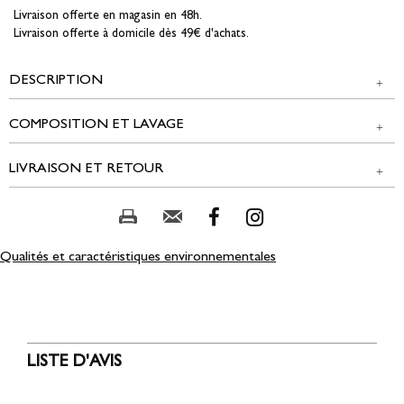
Livraison offerte en magasin en 48h.
Livraison offerte à domicile dès 49€ d'achats.
DESCRIPTION
COMPOSITION ET LAVAGE
Chemise rayée avec des coeurs brodés. Col chemise, manches
longues et fermeture boutonnée sur le devant.
LIVRAISON ET RETOUR
Tissu principal : 100% COTON
NOS MODES DE LIVRAISON
Composition et lavage :
Magasin Edji & réseau partenaire :
Qualités et caractéristiques environnementales
GRATUIT
2 jours ouvrés
Colissimo Point Retrait :
5,00 € offert dès 49,00 € d'achat
LISTE D'AVIS
3 à 5 jours ouvrés
Colissimo Domicile :