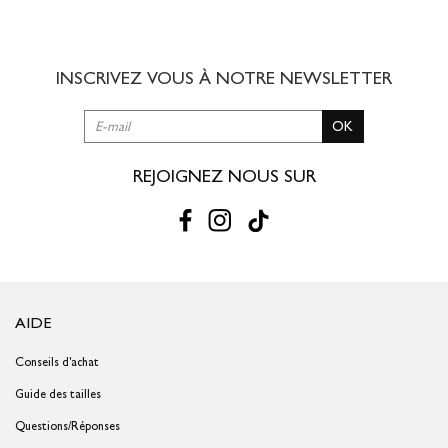
8,00 € offert dès 49,00 € d'achat
3 à 5 jours ouvrés
INSCRIVEZ VOUS À NOTRE
NEWSLETTER
RETOUR SIMPLE SOUS 30 JOURS :
OK
Vous avez changé d'avis ?
Retournez vos achats gratuitement en
magasin ou à vos frais par la Poste en utilisant le bon de
livraison/retour disponible dans votre compte client (rubrique "Mes
REJOIGNEZ NOUS SUR
commandes/détails").
Problème de taille ?
Gagnez du temps en échangeant votre produit
en magasin avec le bon de livraison/retour disponible dans votre
compte client (rubrique "Mes commandes/détails").
AIDE
Conseils d'achat
Guide des tailles
Questions/Réponses