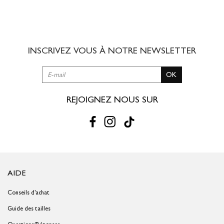
Colissimo Domicile :
8,00 € offert dès 49,00 € d'achat
3 à 5 jours ouvrés
INSCRIVEZ VOUS À NOTRE
NEWSLETTER
RETOUR SIMPLE SOUS 30 JOURS :
OK
Vous avez changé d'avis ?
Retournez vos achats gratuitement en
magasin ou à vos frais par la Poste en utilisant le bon de
livraison/retour disponible dans votre compte client (rubrique "Mes
REJOIGNEZ NOUS SUR
commandes/détails").
Problème de taille ?
Gagnez du temps en échangeant votre produit
en magasin avec le bon de livraison/retour disponible dans votre
compte client (rubrique "Mes commandes/détails").
AIDE
Conseils d'achat
Guide des tailles