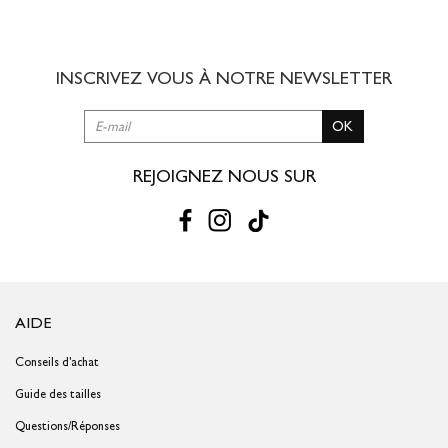
8,00 € offert dès 49,00 € d'achat
3 à 5 jours ouvrés
INSCRIVEZ VOUS À NOTRE
NEWSLETTER
RETOUR SIMPLE SOUS 30 JOURS :
OK
Vous avez changé d'avis ?
Retournez vos achats gratuitement en
magasin ou à vos frais par la Poste en utilisant le bon de
livraison/retour disponible dans votre compte client (rubrique "Mes
REJOIGNEZ NOUS SUR
commandes/détails").
Problème de taille ?
Gagnez du temps en échangeant votre produit
en magasin avec le bon de livraison/retour disponible dans votre
compte client (rubrique "Mes commandes/détails").
AIDE
Conseils d'achat
Guide des tailles
Questions/Réponses