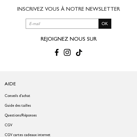
INSCRIVEZ VOUS À NOTRE
NEWSLETTER
RETOUR SIMPLE SOUS 30 JOURS :
OK
Vous avez changé d'avis ?
Retournez vos achats gratuitement en
magasin ou à vos frais par la Poste en utilisant le bon de
livraison/retour disponible dans votre compte client (rubrique "Mes
REJOIGNEZ NOUS SUR
commandes/détails").
Problème de taille ?
Gagnez du temps en échangeant votre produit
en magasin avec le bon de livraison/retour disponible dans votre
compte client (rubrique "Mes commandes/détails").
AIDE
Conseils d'achat
Guide des tailles
Questions/Réponses
CGV
CGV cartes cadeaux internet