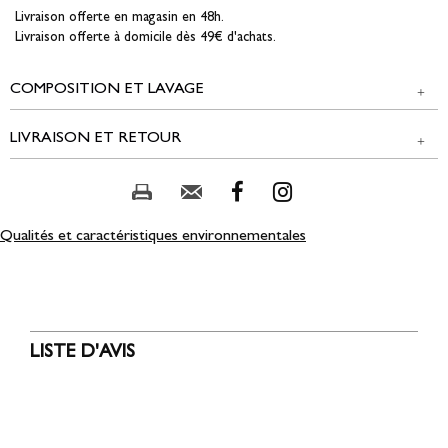
Livraison offerte en magasin en 48h.
Livraison offerte à domicile dès 49€ d'achats.
COMPOSITION ET LAVAGE
LIVRAISON ET RETOUR
Tissu principal : 85% COTON, 13% POLYESTER, 2% ELASTHANE
NOS MODES DE LIVRAISON
Composition et lavage :
Magasin Edji & réseau partenaire :
Qualités et caractéristiques environnementales
GRATUIT
2 jours ouvrés
Colissimo Point Retrait :
5,00 € offert dès 49,00 € d'achat
LISTE D'AVIS
3 à 5 jours ouvrés
Colissimo Domicile :
8,00 € offert dès 49,00 € d'achat
3 à 5 jours ouvrés