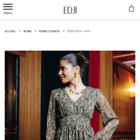
Menu
ROBE ARYA -
KAKI
ACCUEIL
ROBES
ROBES COURTES