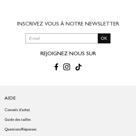
8,00 € offert dès 49,00 € d'achat
3 à 5 jours ouvrés
INSCRIVEZ VOUS À NOTRE
NEWSLETTER
RETOUR SIMPLE SOUS 30 JOURS :
OK
Vous avez changé d'avis ?
Retournez vos achats gratuitement en
magasin ou à vos frais par la Poste en utilisant le bon de
livraison/retour disponible dans votre compte client (rubrique "Mes
REJOIGNEZ NOUS SUR
commandes/détails").
Problème de taille ?
Gagnez du temps en échangeant votre produit
en magasin avec le bon de livraison/retour disponible dans votre
compte client (rubrique "Mes commandes/détails").
AIDE
Conseils d'achat
Guide des tailles
Questions/Réponses