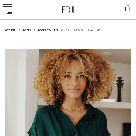
Menu
ROBE CHEMISE CLARA -
SAPIN
ACCUEIL
ROBES
ROBES COURTES