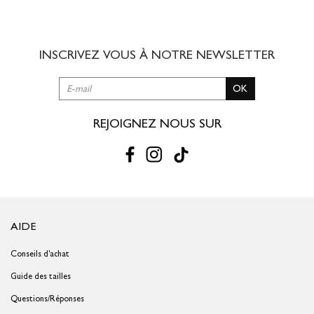
8,00 € offert dès 49,00 € d'achat
3 à 5 jours ouvrés
INSCRIVEZ VOUS À NOTRE
NEWSLETTER
RETOUR SIMPLE SOUS 30 JOURS :
OK
Vous avez changé d'avis ?
Retournez vos achats gratuitement en
magasin ou à vos frais par la Poste en utilisant le bon de
livraison/retour disponible dans votre compte client (rubrique "Mes
REJOIGNEZ NOUS SUR
commandes/détails").
Problème de taille ?
Gagnez du temps en échangeant votre produit
en magasin avec le bon de livraison/retour disponible dans votre
compte client (rubrique "Mes commandes/détails").
AIDE
Conseils d'achat
Guide des tailles
Questions/Réponses