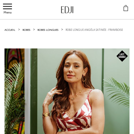
Menu
ROBE LONGUE ANGÉLA SATINÉE -
FRAMBOISE
ACCUEIL
ROBES
ROBES LONGUES