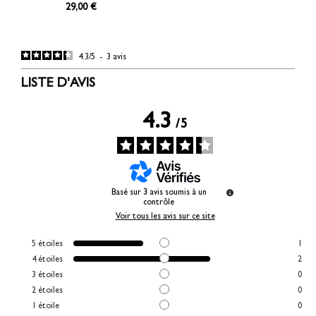
29,00 €
4.3
/
5
-
3
avis
LISTE D'AVIS
4.3
/
5
Basé sur
3
avis soumis à un
contrôle
Voir tous les avis sur ce site
5
étoiles
1
4
étoiles
2
3
étoiles
0
2
étoiles
0
1
étoile
0