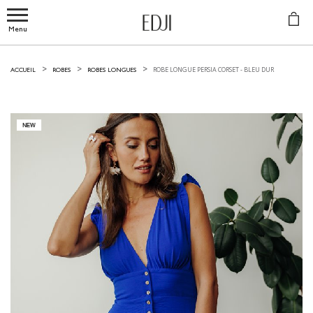
Menu
ROBE LONGUE PERSIA CORSET -
BLEU DUR
ACCUEIL
ROBES
ROBES LONGUES