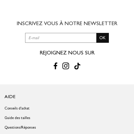
8,00 € offert dès 49,00 € d'achat
3 à 5 jours ouvrés
INSCRIVEZ VOUS À NOTRE
NEWSLETTER
RETOUR SIMPLE SOUS 30 JOURS :
OK
Vous avez changé d'avis ?
Retournez vos achats gratuitement en
magasin ou à vos frais par la Poste en utilisant le bon de
livraison/retour disponible dans votre compte client (rubrique "Mes
REJOIGNEZ NOUS SUR
commandes/détails").
Problème de taille ?
Gagnez du temps en échangeant votre produit
en magasin avec le bon de livraison/retour disponible dans votre
compte client (rubrique "Mes commandes/détails").
AIDE
Conseils d'achat
Guide des tailles
Questions/Réponses