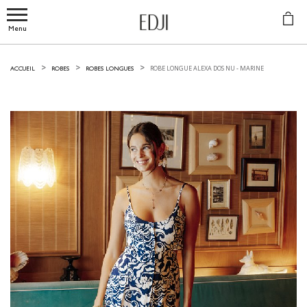
Menu
ROBE LONGUE ALEXA DOS NU -
MARINE
ACCUEIL
ROBES
ROBES LONGUES