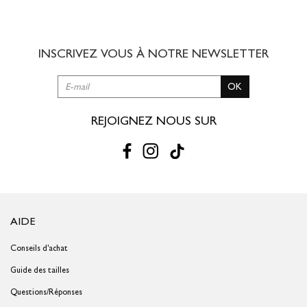
8,00 € offert dès 49,00 € d'achat
3 à 5 jours ouvrés
INSCRIVEZ VOUS À NOTRE
NEWSLETTER
RETOUR SIMPLE SOUS 30 JOURS :
OK
Vous avez changé d'avis ?
Retournez vos achats gratuitement en
magasin ou à vos frais par la Poste en utilisant le bon de
livraison/retour disponible dans votre compte client (rubrique "Mes
REJOIGNEZ NOUS SUR
commandes/détails").
Problème de taille ?
Gagnez du temps en échangeant votre produit
en magasin avec le bon de livraison/retour disponible dans votre
compte client (rubrique "Mes commandes/détails").
AIDE
Conseils d'achat
Guide des tailles
Questions/Réponses