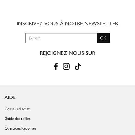
8,00 € offert dès 49,00 € d'achat
3 à 5 jours ouvrés
INSCRIVEZ VOUS À NOTRE
NEWSLETTER
RETOUR SIMPLE SOUS 30 JOURS :
OK
Vous avez changé d'avis ?
Retournez vos achats gratuitement en
magasin ou à vos frais par la Poste en utilisant le bon de
livraison/retour disponible dans votre compte client (rubrique "Mes
REJOIGNEZ NOUS SUR
commandes/détails").
Problème de taille ?
Gagnez du temps en échangeant votre produit
en magasin avec le bon de livraison/retour disponible dans votre
compte client (rubrique "Mes commandes/détails").
AIDE
Conseils d'achat
Guide des tailles
Questions/Réponses