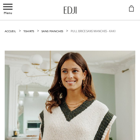
Menu
PULL BRICE SANS MANCHES -
KAKI
ACCUEIL
T-SHIRTS
SANS MANCHES