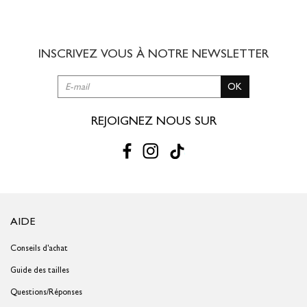
8,00 € offert dès 49,00 € d'achat
3 à 5 jours ouvrés
INSCRIVEZ VOUS À NOTRE
NEWSLETTER
RETOUR SIMPLE SOUS 30 JOURS :
OK
Vous avez changé d'avis ?
Retournez vos achats gratuitement en
magasin ou à vos frais par la Poste en utilisant le bon de
livraison/retour disponible dans votre compte client (rubrique "Mes
REJOIGNEZ NOUS SUR
commandes/détails").
Problème de taille ?
Gagnez du temps en échangeant votre produit
en magasin avec le bon de livraison/retour disponible dans votre
compte client (rubrique "Mes commandes/détails").
AIDE
Conseils d'achat
Guide des tailles
Questions/Réponses