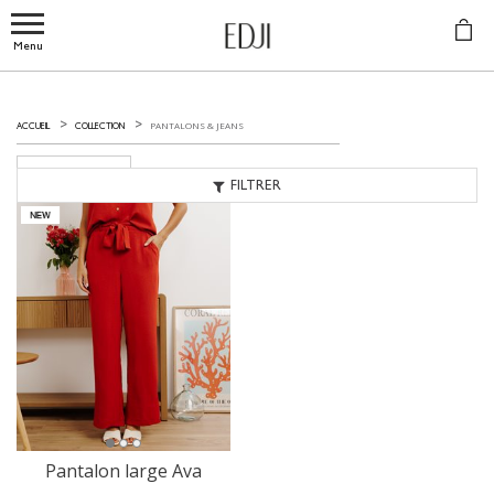
Menu
PANTALONS & JEANS
ACCUEIL
COLLECTION
ORANGE
FILTRER
Pantalon large Ava