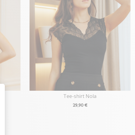
Tee-shirt Nola
t : Personnalisez vos Options
29
,90 €