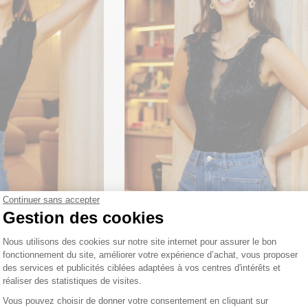
Continuer sans accepter
Gestion des cookies
y à dentelle
Body Lexie à dentelle
Plateforme de Gestion du Consentemen
39
,90 €
Nous utilisons des cookies sur notre site internet pour assurer le bon
fonctionnement du site, améliorer votre expérience d’achat, vous proposer
des services et publicités ciblées adaptées à vos centres d'intérêts et
réaliser des statistiques de visites.
Axeptio consent
Vous pouvez choisir de donner votre consentement en cliquant sur