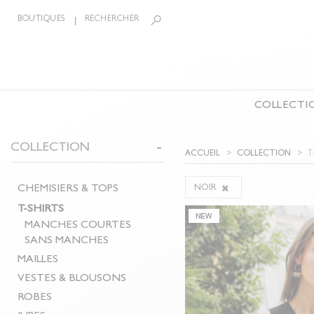
BOUTIQUES
RECHERCHER
COLLECTI
LA COLLECTION
COLLECTION
BIJOUX
ÉCHARPE
T
ACCUEIL
COLLECTION
CEINTURES
CHEMISIERS & TOPS
PANTAL
CHEMISIERS & TOPS
NOIR
T-SHIRTS
COMBIN
T-SHIRTS
MAILLES
SHORTS
MANCHES COURTES
VESTES & BLOUSONS
MANTE
SANS MANCHES
ROBES
ACCESS
MAILLES
VESTES & BLOUSONS
JUPES
CHAUSS
ROBES