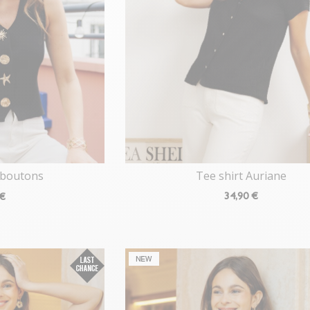
Tee shirt Auriane
 à boutons
34
,90 €
 €