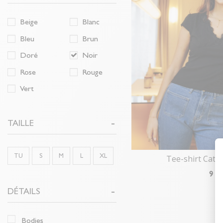
Beige
Blanc
Bleu
Brun
Doré
Noir
Rose
Rouge
Vert
TAILLE
TU
S
M
L
XL
Tee-shirt Cath
9
€
DÉTAILS
bodies