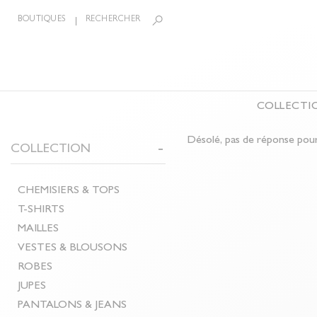
BOUTIQUES
RECHERCHER
COLLECTI
Désolé, pas de réponse p
LA COLLECTION
COLLECTION
BIJOUX
ÉCHARPE
CEINTURES
CHEMISIERS & TOPS
PANTAL
CHEMISIERS & TOPS
T-SHIRTS
COMBIN
T-SHIRTS
MAILLES
SHORTS
MAILLES
VESTES & BLOUSONS
MANTE
VESTES & BLOUSONS
ROBES
ACCESS
ROBES
JUPES
CHAUSS
JUPES
PANTALONS & JEANS