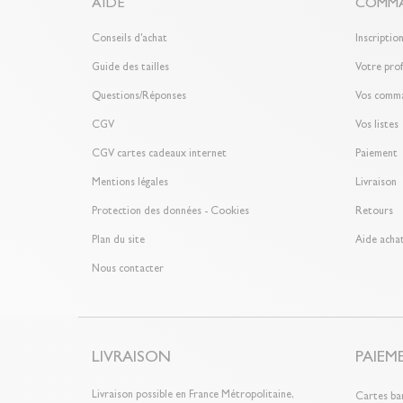
AIDE
COMMA
Conseils d'achat
Inscriptio
Guide des tailles
Votre prof
Questions/Réponses
Vos comm
CGV
Vos listes
CGV cartes cadeaux internet
Paiement
Mentions légales
Livraison
Protection des données - Cookies
Retours
Plan du site
Aide achat
Nous contacter
LIVRAISON
PAIEM
Livraison possible en France Métropolitaine,
Cartes ba