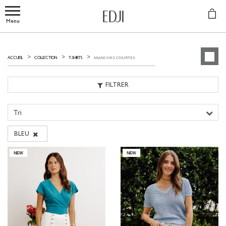
Menu
MANCHES COURTES
ACCUEIL
COLLECTION
T-SHIRTS
FILTRER
Tri
BLEU