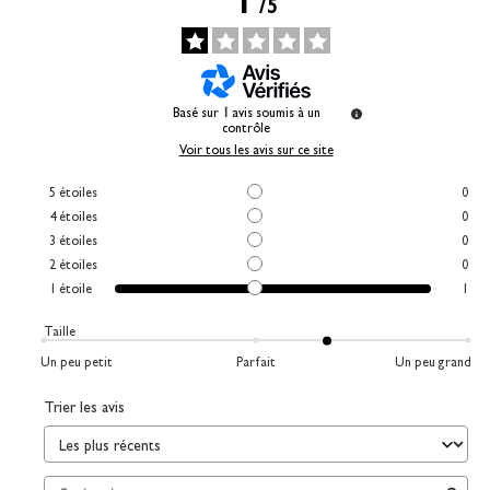
1
/
5
Basé sur
1
avis soumis à un
contrôle
Voir tous les avis sur ce site
5
étoiles
0
4
étoiles
0
3
étoiles
0
2
étoiles
0
1
étoile
1
Taille
Un peu petit
Parfait
Un peu grand
Trier les avis