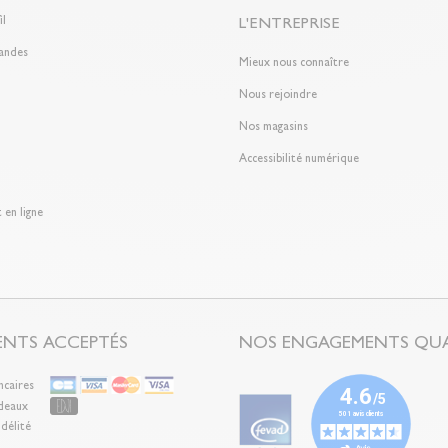
il
L'ENTREPRISE
andes
Mieux nous connaître
Nous rejoindre
Nos magasins
Accessibilité numérique
 en ligne
ENTS ACCEPTÉS
NOS ENGAGEMENTS QUA
ncaires
deaux
délité