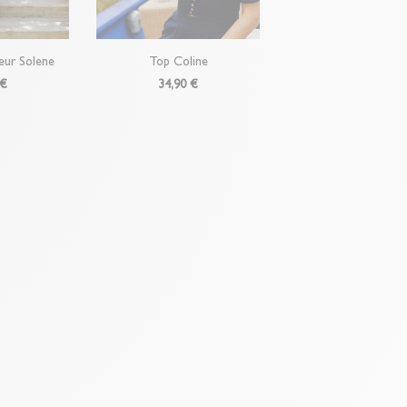
le ?
Gagnez du temps en échangeant votre produit en
bon de livraison/retour disponible dans votre compte
 "Mes commandes/détails").
eur Solene
Top Coline
 €
34,90 €