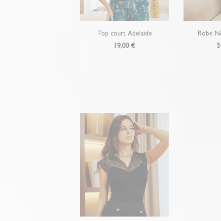
Top court Adelaide
Robe N
19,00 €
5