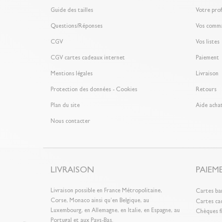
Guide des tailles
Votre prof
Questions/Réponses
Vos comm
CGV
Vos listes
CGV cartes cadeaux internet
Paiement
Mentions légales
Livraison
Protection des données - Cookies
Retours
Plan du site
Aide achat
Nous contacter
LIVRAISON
PAIEM
Livraison possible en France Métropolitaine,
Cartes ba
Corse, Monaco ainsi qu’en Belgique, au
Cartes ca
Luxembourg, en Allemagne, en Italie, en Espagne, au
Chèques fi
Portugal et aux Pays-Bas.