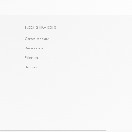
le ?
Gagnez du temps en échangeant votre produit en
bon de livraison/retour disponible dans votre compte
 "Mes commandes/détails").
NOS SERVICES
Cartes cadeaux
Réservation
Paiement
Retours