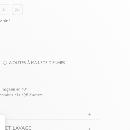
L
XL
oisir ?
AJOUTER À MA LISTE D'ENVIES
n magasin en 48h.
 domicile dès 49€ d'achats.
N
N ET LAVAGE