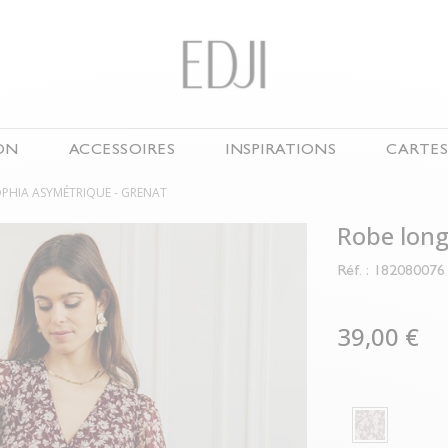
ON
ACCESSOIRES
INSPIRATIONS
CARTE
PHIA ASYMÉTRIQUE -
GRENAT
EN CE MOMENT
S & FOULARDS
CHAUSSURES
Robe long
ONS & JEANS
SUMMER DRESSES
Réf. : 182080076
AISONS
ENSEMBLES
NOUVELLE COLLECTION
39,00 €
AUX
LAST CHANCE
OIRES
URES