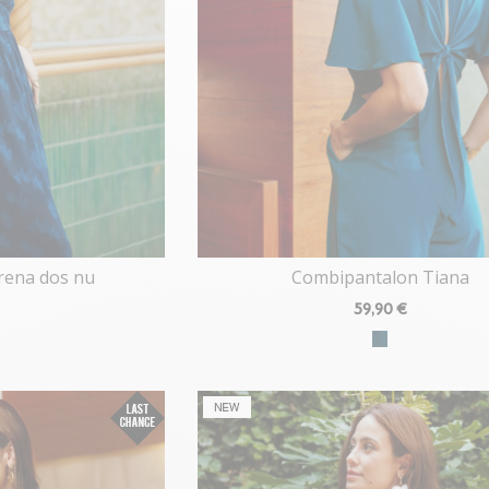
erena dos nu
Combipantalon Tiana
59
,90 €