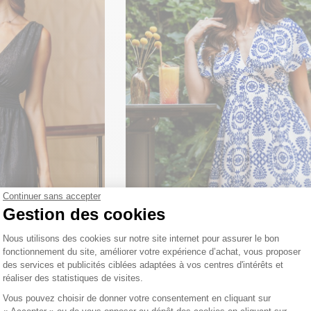
Continuer sans accepter
Gestion des cookies
Léa corset
Robe longue Azelina corse
Plateforme de Gestion du Consentemen
Nous utilisons des cookies sur notre site internet pour assurer le bon
59
,90 €
fonctionnement du site, améliorer votre expérience d’achat, vous proposer
des services et publicités ciblées adaptées à vos centres d'intérêts et
réaliser des statistiques de visites.
Axeptio consent
Vous pouvez choisir de donner votre consentement en cliquant sur