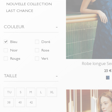
NOUVELLE COLLECTION
LAST CHANCE
COULEUR
Bleu
Doré
Noir
Rose
Rouge
Vert
Robe longue S
25
€
TAILLE
TU
S
M
L
XL
38
40
42