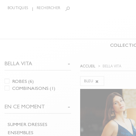
BOUTIQUES
RECHERCHER
COLLECTI
LA COLLECTION
BELLA VITA
BIJOUX
ÉCHARPE
BELLA VITA
ACCUEIL
CEINTURES
CHEMISIERS & TOPS
PANTAL
ROBES
(6)
BLEU
T-SHIRTS
COMBIN
COMBINAISONS
(1)
MAILLES
SHORTS
VESTES & BLOUSONS
MANTE
EN CE MOMENT
ROBES
ACCESS
JUPES
CHAUSS
SUMMER DRESSES
ENSEMBLES