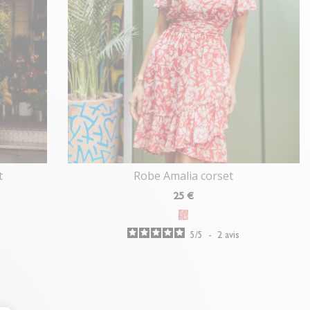
t
Robe Amalia corset
25
€
5
/
5
-
2
avis