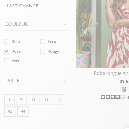
LAST CHANCE
COULEUR
Bleu
Ecru
Rose
Rouge
Vert
Robe longue An
TAILLE
29
€
S
M
36
38
40
42
44