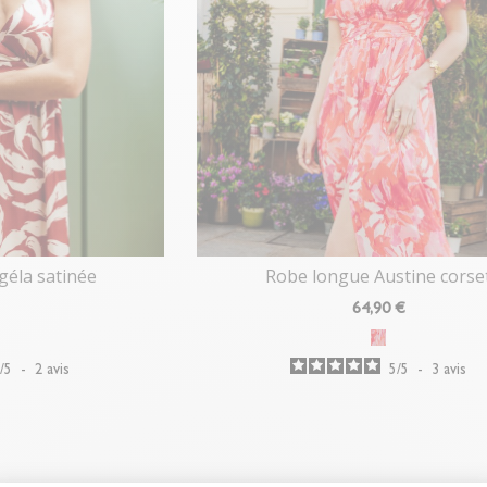
géla satinée
Robe longue Austine corse
64
,90 €
4
/
5
-
2
avis
5
/
5
-
3
avis