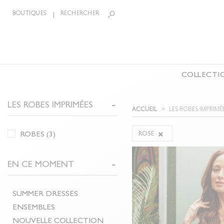
BOUTIQUES
RECHERCHER
COLLECTI
LA COLLECTION
LES ROBES IMPRIMÉES
BIJOUX
ÉCHARPE
LES ROBES IMPRIMÉ
ACCUEIL
CEINTURES
CHEMISIERS & TOPS
PANTAL
ROBES
(3)
ROSE
T-SHIRTS
COMBIN
MAILLES
SHORTS
EN CE MOMENT
VESTES & BLOUSONS
MANTE
ROBES
ACCESS
SUMMER DRESSES
JUPES
CHAUSS
ENSEMBLES
NOUVELLE COLLECTION