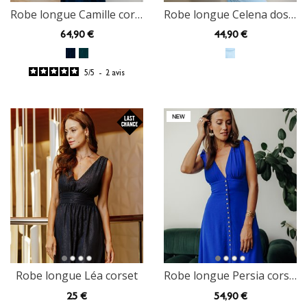
Robe longue Camille corset
Robe longue Celena dos nu
64
,90 €
44
,90 €
5
/
5
-
2
avis
Robe longue Léa corset
Robe longue Persia corset
25
€
54
,90 €