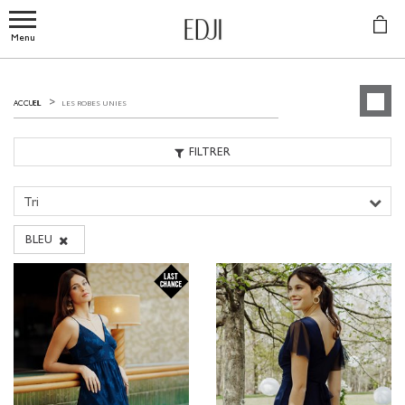
Menu
LES ROBES UNIES
ACCUEIL
FILTRER
Tri
BLEU