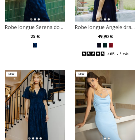
Robe longue Serena dos nu
Robe longue Angele drapée
25
€
49
,90 €
4.8
/
5
-
5
avis